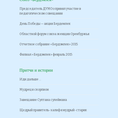
Председатель ДУМОо принял участие в
педагогическом совещании
День Победы — акция Бердемлек
Областной форум союза женщин Оренбуржья
Отчетное собрание «Бердэмлек» 2015
Филиал «Бердэмлек» февраль 2015
Притчи и истории
Иди дальше …
Мудрец и скорпион
Завещание Султана сулеймана
Щедрый правитель-халиф и мудрый-старик