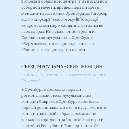
3 апреля в областном центре, в Центральной
соборной мечети, прошел первый съезд
женщин-мусульманок Оренбуржья. [dropcap
style=»dropcap3″ color=»rosy»]В[/dropcap]
современном мире женщины активны во
всех сферах. Не исключение и религия.
Сообщество мусульманок Оренбужья
«Бердэмлек», что в переводе означает
«Единство», существует в нашем…
СЪЕЗД МУСУЛЬМАНСКИХ ЖЕНЩИН
· by
· in
04.04.2014
Hurmat123
Новости РДУМОо
,
Союз
"Бердэмлек"
В Оренбурге состоялся первый
региональный съезд мусульманских
женщин 3 апреля в Оренбурге состоялся
первый региональный съезд мусульманских
женщин, который собрал делегатов не
только из городов и районов области, но и
гостей из Республики Башкортостан. От