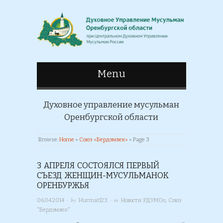
Menu
Духовное управление мусульман
Оренбургской области
Browse:
Home
»
Союз «Бердэмлек»
»
Page 3
3 АПРЕЛЯ СОСТОЯЛСЯ ПЕРВЫЙ
СЪЕЗД ЖЕНЩИН-МУСУЛЬМАНОК
ОРЕНБУРЖЬЯ
· by
· in
06.04.2014
Hurmat123
Новости РДУМОо
,
Союз
"Бердэмлек"