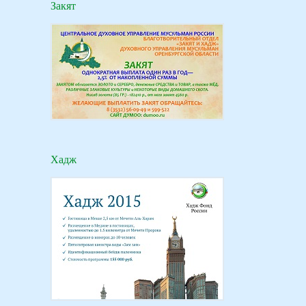
Закят
Хадж