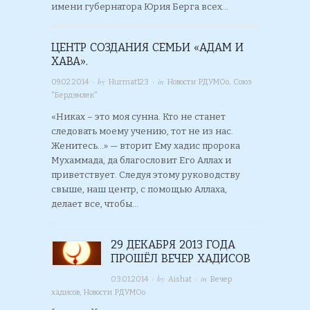
имени губернатора Юрия Берга всех…
ЦЕНТР СОЗДАНИЯ СЕМЬИ «АДАМ И
ХАВА».
· by
· in
09.02.2014
Hurmat123
Новости РДУМОо
,
Союз
"Бердэмлек"
«Никах – это моя сунна. Кто не станет
следовать моему учению, тот не из нас.
Женитесь…» — вторит Ему хадис пророка
Мухаммада, да благословит Его Аллах и
приветствует. Следуя этому руководству
свыше, наш центр, с помощью Аллаха,
делает все, чтобы…
29 ДЕКАБРЯ 2013 ГОДА
ПРОШЁЛ ВЕЧЕР ХАДИСОВ
· by
· in
03.01.2014
Aishat
Вечер
хадисов
,
Новости РДУМОо