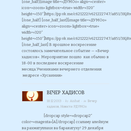
[one_half][image title=»ДУМОо» align=»center»
icon=»zoom» lightbox=»true» width=»320″
height=»150″]https://pp.vk.me/c621222/v621222747/a851/3Kj
[/one_half] [one_half_last][image title=»ДУМОо»
align=»center» icon=»zoom» lightbox=»true»
width=»320″
height=»150″]https://pp.vk.me/c621222/v621222747/a851/3Kj
[/one_half_last] В прошлое воскресение
состоялось замечательное событие — «Вечер
хадисов«. Мероприятие пошло как обычно в
18-00 в последнее воскресение
месяца.Учениками вечернего отделения
медресе «Хусаиния»
ВЕЧЕР ХАДИСОВ
· by
· in
18.12.2013
Aishat
Вечер
хадисов
,
Новости РДУМОо
[dropcap style=»dropcap2″
color=»magenta»]А[/dropcap] ссаламу алейкум
ва рахматуллахи ва баракатуху! 29 декабря