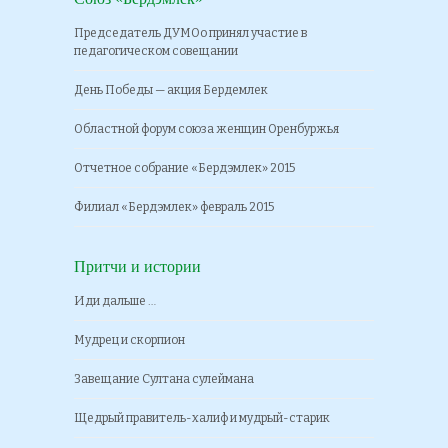
Председатель ДУМОо принял участие в
педагогическом совещании
День Победы — акция Бердемлек
Областной форум союза женщин Оренбуржья
Отчетное собрание «Бердэмлек» 2015
Филиал «Бердэмлек» февраль 2015
Притчи и истории
Иди дальше …
Мудрец и скорпион
Завещание Султана сулеймана
Щедрый правитель-халиф и мудрый-старик