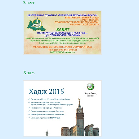
Закят
Хадж