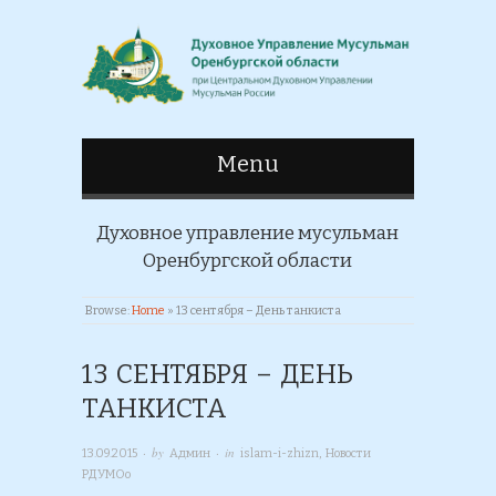
Menu
Духовное управление мусульман
Оренбургской области
Browse:
Home
»
13 сентября – День танкиста
13 СЕНТЯБРЯ – ДЕНЬ
ТАНКИСТА
· by
· in
13.09.2015
Админ
islam-i-zhizn
,
Новости
РДУМОо