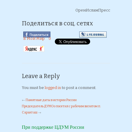
ОренИсламПресс
Поделиться в соц. сетях
В Мой Мир
0
Leave a Reply
You must be
logged in
to post a comment.
←
Памятные даты в истории России
Председатель ДУМОо посетил с рабочим визитом п.
Саракташ
→
При поддержке ЦДУМ России