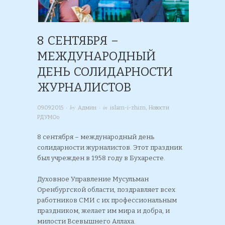
8 CЕНТЯБРЯ –
МЕЖДУНАРОДНЫЙ
ДЕНЬ СОЛИДАРНОСТИ
ЖУРНАЛИСТОВ
· by
· in
09.09.2015
Админ
islam-i-zhizn
,
Новости
РДУМОо
8 сентября – международный день
солидарности журналистов. Этот праздник
был учрежден в 1958 году в Бухаресте.
Духовное Управление Мусульман
Оренбургской области, поздравляет всех
работников СМИ с их профессиональным
праздником, желает им мира и добра, и
милости Всевышнего Аллаха.