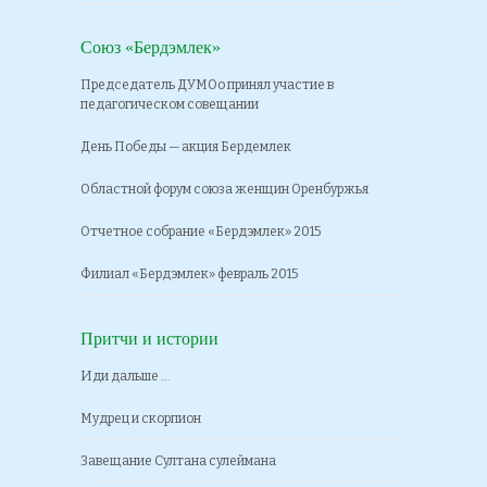
Союз «Бердэмлек»
Председатель ДУМОо принял участие в
педагогическом совещании
День Победы — акция Бердемлек
Областной форум союза женщин Оренбуржья
Отчетное собрание «Бердэмлек» 2015
Филиал «Бердэмлек» февраль 2015
Притчи и истории
Иди дальше …
Мудрец и скорпион
Завещание Султана сулеймана