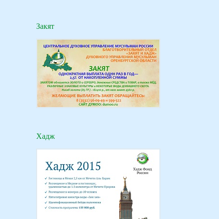
Закят
Хадж