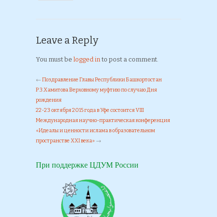
Leave a Reply
You must be
logged in
to post a comment.
←
Поздравление Главы Республики Башкортостан
Р.З.Хамитова Верховному муфтию по случаю Дня
рождения
22-23 октября 2015 года в Уфе состоится VIII
Международная научно-практическая конференция
«Идеалы и ценности ислама в образовательном
пространстве XXI века»
→
При поддержке ЦДУМ России