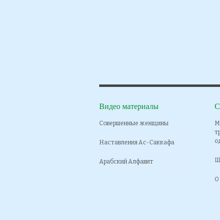
Видео материалы
С
Совершенные женщины
М
т
о
Наставления Ас-Саккафа
Ш
Арабский Алфавит
О