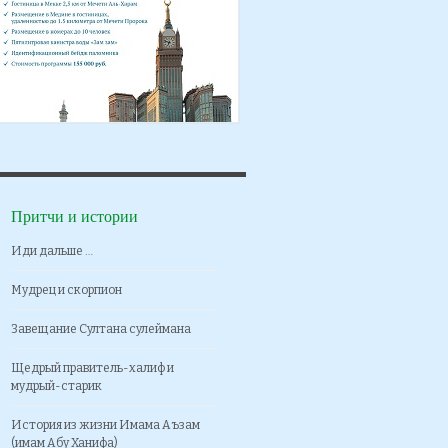
Притчи и истории
Иди дальше …
Мудрец и скорпион
Завещание Султана сулеймана
Щедрый правитель-халиф и
мудрый-старик
История из жизни Имама Аъзам
(имам Абу Ханифа)