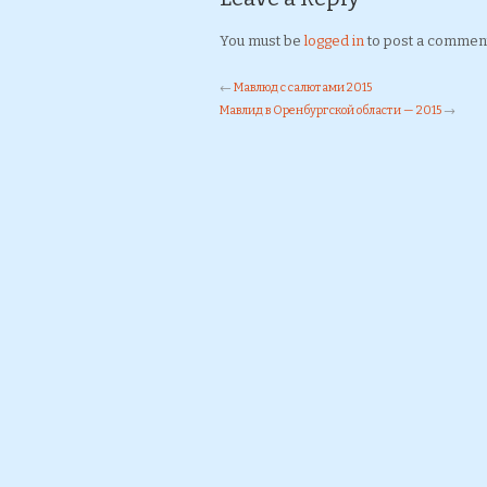
You must be
logged in
to post a commen
←
Мавлюд с салютами 2015
Мавлид в Оренбургской области — 2015
→