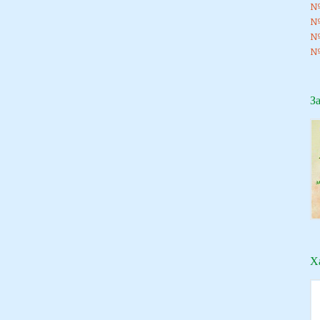
№8
№
№
№
З
Х