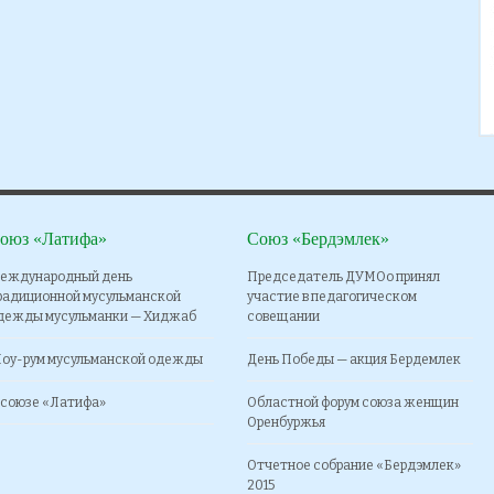
оюз «Латифа»
Союз «Бердэмлек»
еждународный день
Председатель ДУМОо принял
радиционной мусульманской
участие в педагогическом
дежды мусульманки — Хиджаб
совещании
оу-рум мусульманской одежды
День Победы — акция Бердемлек
 союзе «Латифа»
Областной форум союза женщин
Оренбуржья
Отчетное собрание «Бердэмлек»
2015