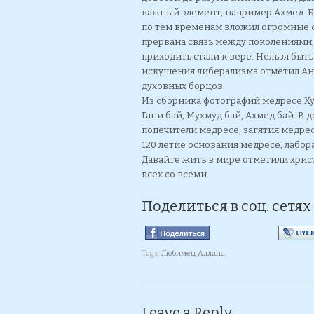
важный элемент, например Ахмед-Ба
по тем временам вложил огромные с
прервана связь между поколениями,
приходить стали к вере. Нельзя быть
искушения либерализма отметил А
духовных борцов.
Из сборника фотографий медресе Ху
Гани бай, Мухмуд бай, Ахмед бай. В
попечители медресе, загятия медрес
120 летие основания медресе, лабор
Давайте жить в мире отметили христ
всех со всеми.
Поделиться в соц. сетях
Tags:
Любимец Аллаhа
Leave a Reply