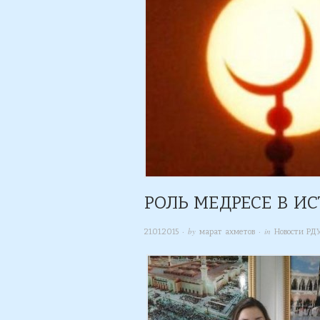
РОЛЬ МЕДРЕСЕ В И
· by
· in
21.01.2015
марат ахметов
Новости РД