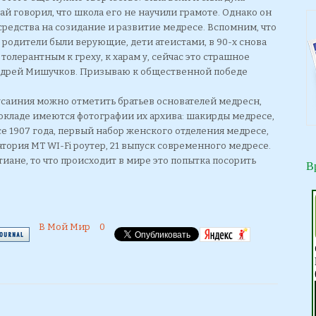
й говорил, что школа его не научили грамоте. Однако он
редства на созидание и развитие медресе. Вспомним, что
 родители были верующие, дети атеистами, в 90-х снова
 толерантным к греху, к харам у, сейчас это страшное
ндрей Мишучков. Призываю к общественной победе
саиния можно отметить братьев основателей медресн,
 докладе имеются фотографии их архива: шакирды медресе,
е 1907 года, первый набор женского отделения медресе,
атория МТ WI-Fi роутер, 21 выпуск современного медресе.
иане, то что происходит в мире это попытка посорить
В
В Мой Мир
0