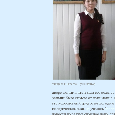
Учащаяся 11 класса — уже лектор
двери понимания и дала возможность
раньше было скрыто от понимания. 
это колосальный труд отметил один 
историческом здание училось более
довести до разума сложное дело, для