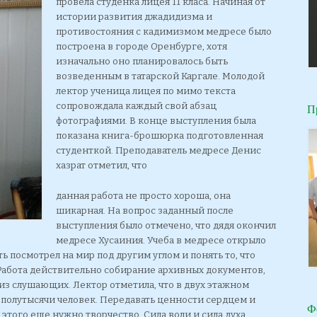
провела студенка лицея 11 класа. Начиная от
истории развития джадидизма и
противостояния с кадимизмом медресе было
построена в городе Оренбурге, хотя
изначально оно планировалось быть
возведенным в татарской Каргале. Молодой
лектор ученица лицея по мимо текста
сопровождала каждый свой абзац
П
фотографиями. В конце выступления была
показана книга-брошюрка подготовленная
студенткой. Преподаватель медресе Денис
хазрат отметил, что
данная работа не просто хороша, она
шикарная. На вопрос заданный после
выступления было отмечено, что дядя окончил
медресе Хусаиния. Учеба в медресе открыло
 посмотрел на мир под другим углом и понять то, что
Работа действительно собирание архивных документов,
из слушающих. Лектор отметила, что в двух этажном
 полутысячи человек. Передавать ценности сердцем и
Ф
 этого еще нужно творчество. Сила воли и сила духа