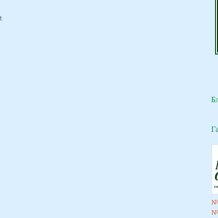
t.
Б
Г
№
№