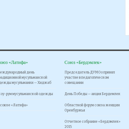
оюз «Латифа»
Союз «Бердэмлек»
еждународный день
Председатель ДУМОо принял
радиционной мусульманской
участие в педагогическом
дежды мусульманки — Хиджаб
совещании
оу-рум мусульманской одежды
День Победы — акция Бердемлек
 союзе «Латифа»
Областной форум союза женщин
Оренбуржья
Отчетное собрание «Бердэмлек»
2015