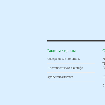
Видео материалы
С
Совершенные женщины
М
т
о
Наставления Ас-Саккафа
Ш
Арабский Алфавит
О