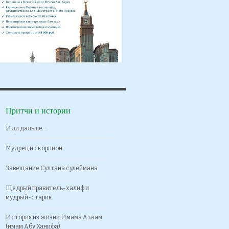
Притчи и истории
Иди дальше …
Мудрец и скорпион
Завещание Султана сулеймана
Щедрый правитель-халиф и
мудрый-старик
История из жизни Имама Аъзам
(имам Абу Ханифа)