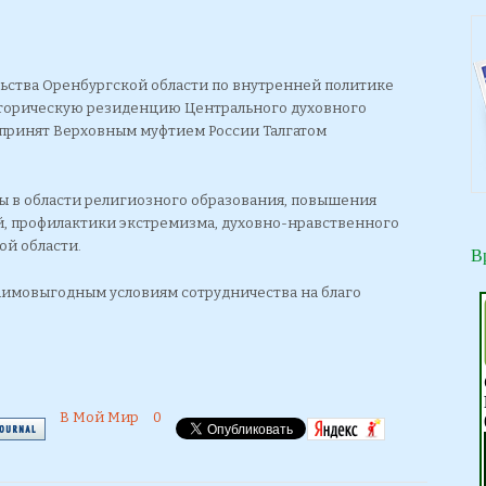
ьства Оренбургской области по внутренней политике
торическую резиденцию Центрального духовного
 принят Верховным муфтием России Талгатом
ы в области религиозного образования, повышения
 профилактики экстремизма, духовно-нравственного
ой области.
В
аимовыгодным условиям сотрудничества на благо
В Мой Мир
0