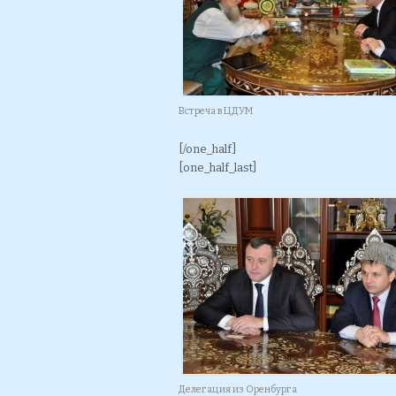
Встреча в ЦДУМ
[/one_half]
[one_half_last]
Делегация из Оренбурга