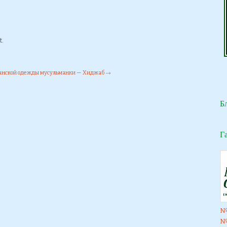
t.
анской одежды мусульманки — Хиджаб
→
Б
Г
№
№