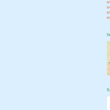
№8
№
№
№
З
Х