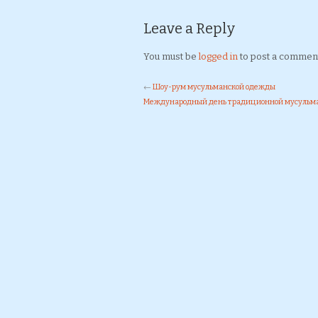
Leave a Reply
You must be
logged in
to post a commen
←
Шоу-рум мусульманской одежды
Международный день традиционной мусульм