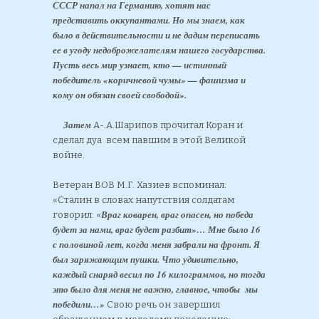
СССР напал на Германию, хотят нас
представить оккупантами. Но мы знаем, как
было в действительности и не дадим переписать
ее в угоду недоброжелателям нашего государства.
Пусть весь мир узнает, кто — истинный
победитель «коричневой чумы» — фашизма и
кому он обязан своей свободой».
Затем
А-.А.Шарипов прочитал Коран и
сделал дуа всем павшим в этой Великой
войне.
Ветеран ВОВ М.Г. Хазиев вспоминал:
«Сталин в словах напутствия солдатам
Враг коварен, враг опасен, но победа
говорил: «
будет за нами, враг будет разбит»… Мне было 16
с половиной лет, когда меня забрали на фронт. Я
был заряжающим пушки. Что удивительно,
каждый снаряд весил по 16 килограммов, но тогда
это было для меня не важно, главное, чтобы мы
победили…»
Свою речь он завершил