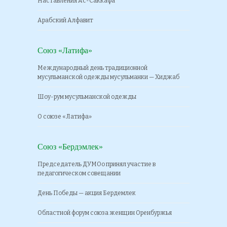
Наставления Ас-Саккафа
Арабский Алфавит
Союз «Латифа»
Международный день традиционной
мусульманской одежды мусульманки — Хиджаб
Шоу-рум мусульманской одежды
О союзе «Латифа»
Союз «Бердэмлек»
Председатель ДУМОо принял участие в
педагогическом совещании
День Победы — акция Бердемлек
Областной форум союза женщин Оренбуржья