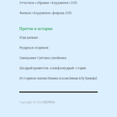
Отчетное собрание «Бердэмлек» 2015
Филиал «Бердэмлек» февраль 2015
Притчи и истории
Иди дальше …
Мудрец и скорпион
Завещание Султана сулеймана
Щедрый правитель-халиф и мудрый-старик
История из жизни Имама Аъзам (имам Абу Ханифа)
Copyright © 2026
РДУМОо