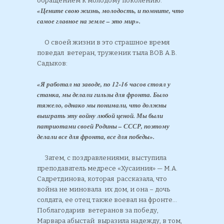
обращением к молодому поколению:
«Цените свою жизнь, молодость, и помните, что
самое главное на земле – это мир».
О своей жизни в это страшное время
поведал ветеран, труженик тыла ВОВ А.В.
Садыков:
«Я работал на заводе, по 12-16 часов стоял у
станка, мы делали гильзы для фронта. Было
тяжело, однако мы понимали, что должны
выиграть эту войну любой ценой. Мы были
патриотами своей Родины – СССР, поэтому
делали все для фронта, все для победы».
Затем, с поздравлениями, выступила
преподаватель медресе «Хусаиния» — М.А.
Садретдинова, которая рассказала, что
война не миновала их дом, и она – дочь
солдата, ее отец также воевал на фронте…
Поблагодарив ветеранов за победу,
Марвара абыстай выразила надежду, в том,