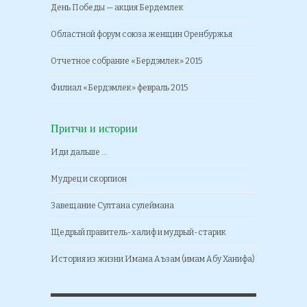
День Победы — акция Бердемлек
Областной форум союза женщин Оренбуржья
Отчетное собрание «Бердэмлек» 2015
Филиал «Бердэмлек» февраль 2015
Притчи и истории
Иди дальше …
Мудрец и скорпион
Завещание Султана сулеймана
Щедрый правитель-халиф и мудрый-старик
История из жизни Имама Аъзам (имам Абу Ханифа)