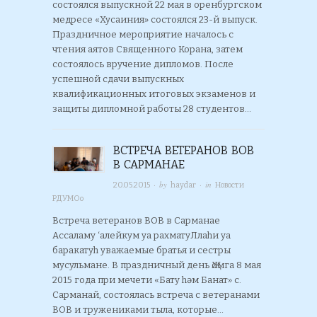
состоялся выпускной 22 мая в оренбургском
медресе «Хусаиния» состоялся 23-й выпуск.
Праздничное мероприятие началось с
чтения аятов Священного Корана, затем
состоялось вручение дипломов. После
успешной сдачи выпускных
квалификационных итоговых экзаменов и
защиты дипломной работы 28 студентов…
ВСТРЕЧА ВЕТЕРАНОВ ВОВ
В САРМАНАЕ
· by
· in
20.05.2015
haydar
Новости
РДУМОо
Встреча ветеранов ВОВ в Сарманае
Ассаламу ‘алейкум уа рахматуЛлаhи уа
баракатуh уважаемые братья и сестры
мусульмане. В праздничный день Җомга 8 мая
2015 года при мечети «Бату hәм Банат» с.
Сарманай, состоялась встреча с ветеранами
ВОВ и тружениками тыла, которые…