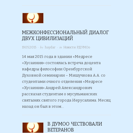
МЕЖКОНФЕССИОНАЛЬНЫЙ ДИАЛОГ
ДВУХ ЦИВИЛИЗАЦИЙ
· by
· in
19.05.2015
haydar
Новости РДУМОо
14 мая 2015 года в здании «Медресе
«Хусаиния» состоялась встреча доцента
кафедры философии Оренбургской
Духовной семинарии – Мишучкова А.А. со
студентами очного отделения «Медресе
«Хусаиния».Андрей Александрович
рассказал студентам о мусульманских
святынях святого города Иерусалима. Месяц
назад он был в этом…
В ДУМОО ЧЕСТВОВАЛИ
ВЕТЕРАНОВ