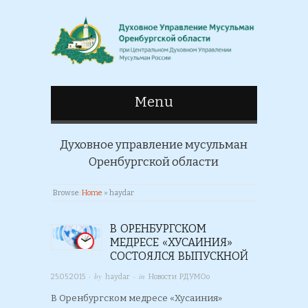
Menu
Духовное управление мусульман
Оренбургской области
Browse:
Home
»
haydar
В ОРЕНБУРГСКОМ
МЕДРЕСЕ «ХУСАИНИЯ»
СОСТОЯЛСЯ ВЫПУСКНОЙ
· by
· in
25.05.2015
haydar
Новости РДУМОо
В Оренбургском медресе «Хусаиния»