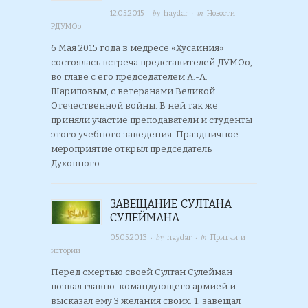
· by
· in
12.05.2015
haydar
Новости
РДУМОо
6 Мая 2015 года в медресе «Хусаиния»
состоялась встреча представителей ДУМОо,
во главе с его председателем А.-А.
Шариповым, с ветеранами Великой
Отечественной войны. В ней так же
приняли участие преподаватели и студенты
этого учебного заведения. Праздничное
мероприятие открыл председатель
Духовного…
ЗАВЕЩАНИЕ СУЛТАНА
СУЛЕЙМАНА
· by
· in
05.05.2013
haydar
Притчи и
истории
Перед смертью своей Султан Сулейман
позвал главно-командующего армией и
высказал ему 3 желания своих: 1. завещал