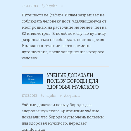
· by
· in
28.03.2013
haydar
Путешествие (сафар). Ислам разрешает не
соблюдать человеку пост, удаляющемуся от
мест родных на растояние не менее чем на
82 километров. В подобном случае путнику
разрешаеться не соблюдать пост во время
Рамадана в течение всего времени
путешествия, после завершения которого
человек…
УЧЁНЫЕ ДОКАЗАЛИ
ПОЛЬЗУ БОРОДЫ ДЛЯ
ЗДОРОВЬЯ МУЖСКОГО
· by
· in
17.03.2013
haydar
Актуально
Учёные доказали пользу бороды для
здоровья мужского Британские учёные
доказали, что борода и усы очень полезны
для здоровья мужского, передаёт
ukrinform.ua.