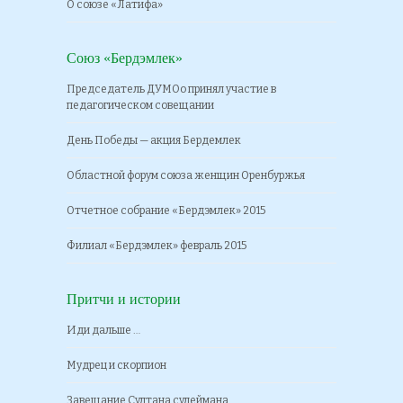
О союзе «Латифа»
Союз «Бердэмлек»
Председатель ДУМОо принял участие в
педагогическом совещании
День Победы — акция Бердемлек
Областной форум союза женщин Оренбуржья
Отчетное собрание «Бердэмлек» 2015
Филиал «Бердэмлек» февраль 2015
Притчи и истории
Иди дальше …
Мудрец и скорпион
Завещание Султана сулеймана