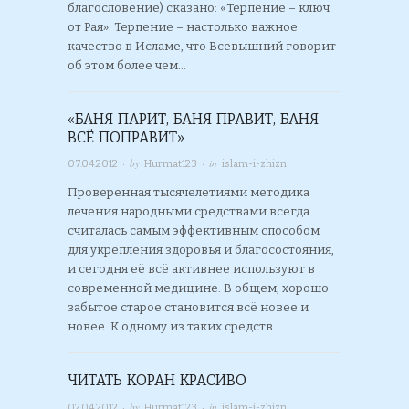
благословение) сказано: «Терпение – ключ
от Рая». Терпение – настолько важное
качество в Исламе, что Всевышний говорит
об этом более чем…
«БАНЯ ПАРИТ, БАНЯ ПРАВИТ, БАНЯ
ВСЁ ПОПРАВИТ»
· by
· in
07.04.2012
Hurmat123
islam-i-zhizn
Проверенная тысячелетиями методика
лечения народными средствами всегда
считалась самым эффективным способом
для укрепления здоровья и благосостояния,
и сегодня её всё активнее используют в
современной медицине. В общем, хорошо
забытое старое становится всё новее и
новее. К одному из таких средств…
ЧИТАТЬ КОРАН КРАСИВО
· by
· in
02.04.2012
Hurmat123
islam-i-zhizn