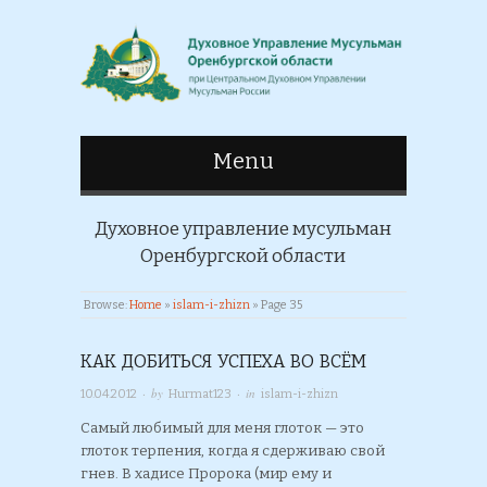
Menu
Духовное управление мусульман
Оренбургской области
Browse:
Home
»
islam-i-zhizn
»
Page 35
КАК ДОБИТЬСЯ УСПЕХА ВО ВСЁМ
· by
· in
10.04.2012
Hurmat123
islam-i-zhizn
Самый любимый для меня глоток — это
глоток терпения, когда я сдерживаю свой
гнев. В хадисе Пророка (мир ему и