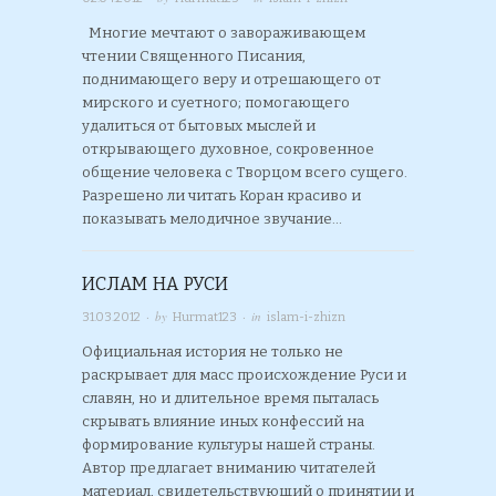
Многие мечтают о завораживающем
чтении Священного Писания,
поднимающего веру и отрешающего от
мирского и суетного; помогающего
удалиться от бытовых мыслей и
открывающего духовное, сокровенное
общение человека с Творцом всего сущего.
Разрешено ли читать Коран красиво и
показывать мелодичное звучание…
ИСЛАМ НА РУСИ
· by
· in
31.03.2012
Hurmat123
islam-i-zhizn
Официальная история не только не
раскрывает для масс происхождение Руси и
славян, но и длительное время пыталась
скрывать влияние иных конфессий на
формирование культуры нашей страны.
Автор предлагает вниманию читателей
материал, свидетельствующий о принятии и