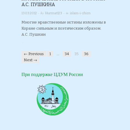
А.С. ПУШКИНА
· by
· in
13.03.2012
Hurmat123
islam-i-zhizn
Многие нравственные истины изложены в
Коране сильным и поэтическим образом.
А.С. Пушкин
← Previous
1
…
34
35
36
Next →
При поддержке ЦДУМ России