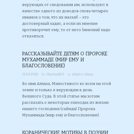
верующих от следования им, используют в
качестве одного из доводов слова четырёх
имамов о том, что их мазхаб – это
достоверный хадис, а если их мнение
противоречит ему, то от него (мнения) надо
отказаться.
РАССКАЗЫВАЙТЕ ДЕТЯМ О ПРОРОКЕ
МУХАММАДЕ (МИР ЕМУ И
БЛАГОСЛОВЕНИЕ)
· by
· in
13.03.2012
Hurmat123
islam-i-zhizn
Во имя Аллаха, Милостивого ко всем на этой
земле и только к верующим в день
Великого Суда. В этой статье мы хотим
рассказать о некоторых эпизодах из жизни
нашего господина (сайида) Пророка
Мухаммада (мир ему и благословение).
КОРАНИЧЕСКИЕ МОТИВЫ В ПОЭЗИИ