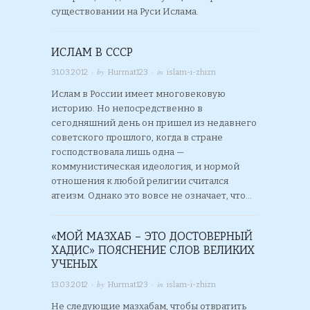
существовании на Руси Ислама.
ИСЛАМ В СССР
· by
· in
31.03.2012
Hurmat123
islam-i-zhizn
Ислам в России имеет многовековую
историю. Но непосредственно в
сегодняшний день он пришел из недавнего
советского прошлого, когда в стране
господствовала лишь одна —
коммунистическая идеология, и нормой
отношения к любой религии считался
атеизм. Однако это вовсе не означает, что…
«МОЙ МАЗХАБ – ЭТО ДОСТОВЕРНЫЙ
ХАДИС» ПОЯСНЕНИЕ СЛОВ ВЕЛИКИХ
УЧЕНЫХ
· by
· in
13.03.2012
Hurmat123
islam-i-zhizn
Не следующие мазхабам, чтобы отвратить