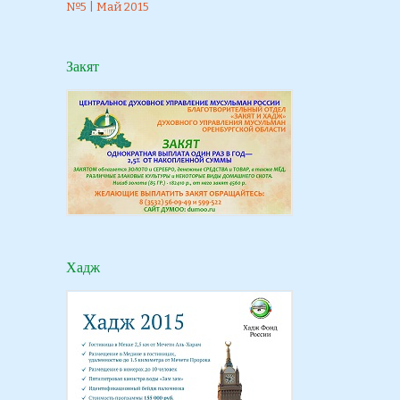
№5 | Май 2015
Закят
Хадж